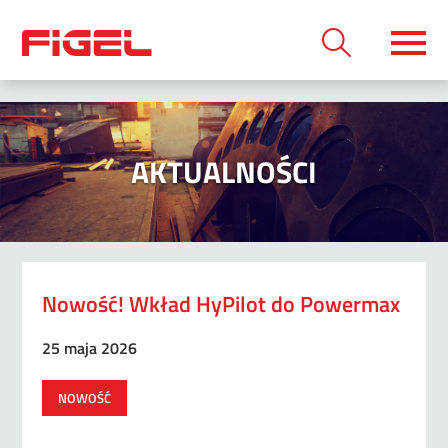
AKTUALNOŚCI
Nowość! Wkład HyPilot do Powermax
25 maja 2026
NOWOŚĆ