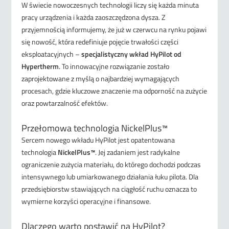
W świecie nowoczesnych technologii liczy się każda minuta
pracy urządzenia i każda zaoszczędzona dysza. Z
przyjemnością informujemy, że już w czerwcu na rynku pojawi
się nowość, która redefiniuje pojęcie trwałości części
eksploatacyjnych –
specjalistyczny wkład HyPilot od
Hypertherm
. To innowacyjne rozwiązanie zostało
zaprojektowane z myślą o najbardziej wymagających
procesach, gdzie kluczowe znaczenie ma odporność na zużycie
oraz powtarzalność efektów.
Przełomowa technologia NickelPlus™
Sercem nowego wkładu HyPilot jest opatentowana
technologia
NickelPlus™
. Jej zadaniem jest radykalne
ograniczenie zużycia materiału, do którego dochodzi podczas
intensywnego lub umiarkowanego działania łuku pilota. Dla
przedsiębiorstw stawiających na ciągłość ruchu oznacza to
wymierne korzyści operacyjne i finansowe.
Dlaczego warto postawić na HyPilot?