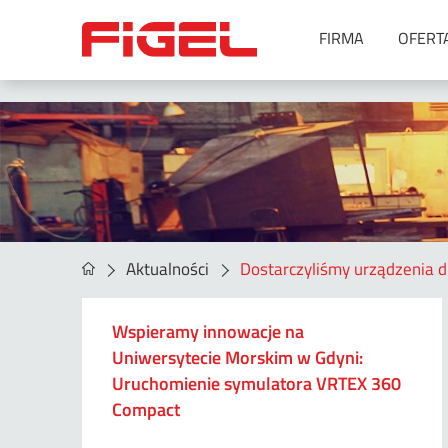
FIRMA
OFERT
Urządzenia do spawania
Metoda MIG/MAG
Metoda MMA
Metoda SAW
Metoda TIG
Metoda TIG oraz MIG/MAG –
Aktualności
Dostarczyliśmy urządzenia d
spawanie orbitalne
Symulatory spawania
Wspieramy innowacje na
Spawanie laserowe
Uniwersytecie Morskim w Gdyni:
Akcesoria
Uruchomienie symulatora VRTEX 360
Agregaty spawalnicze
Compact