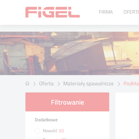
FIRMA
OFERT
Urządzenia do spawania
Metoda MIG/MAG
Metoda MMA
Metoda SAW
Metoda TIG
Metoda TIG oraz MIG/MAG –
Oferta
Materiały spawalnicze
Podkła
spawanie orbitalne
Symulatory spawania
Filtrowanie
Spawanie laserowe
Akcesoria
Dodatkowe
Agregaty spawalnicze
Nowość
(0)