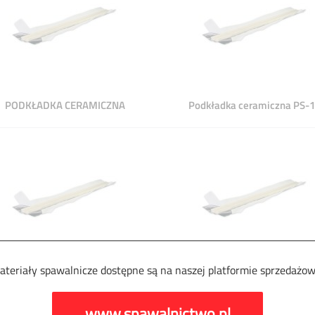
PODKŁADKA CERAMICZNA
Podkładka ceramiczna PS-
ateriały spawalnicze dostępne są na naszej platformie sprzedażow
dkładka ceramiczna PS-10 F25
Podkładka ceramiczna PS-10
www.spawalnictwo.pl