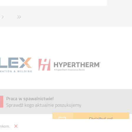
Praca w spawalnictwie!
Sprawdź kogo aktualnie poszukujemy
Chciałbyś coś
połączyć lub przeciąć?
nikom.