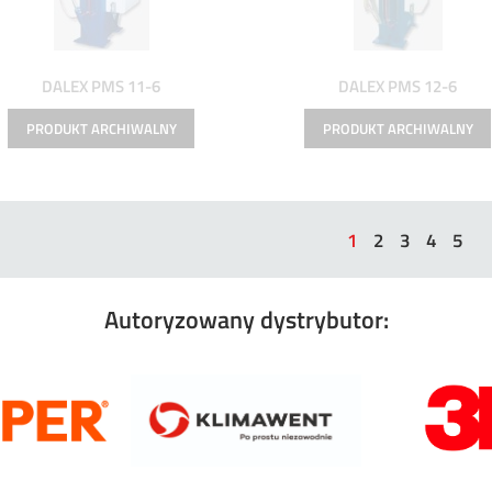
DALEX PMS 11-6
DALEX PMS 12-6
1
2
3
4
5
Autoryzowany dystrybutor: