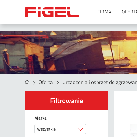
FIRMA
OFERT
Urządzenia do spawania
Metoda MIG/MAG
Metoda MMA
Metoda SAW
Metoda TIG
Metoda TIG oraz MIG/MAG –
Oferta
Urządzenia i osprzęt do zgrzewan
spawanie orbitalne
Symulatory spawania
Filtrowanie
Spawanie laserowe
Akcesoria
Marka
Agregaty spawalnicze
Wszystkie