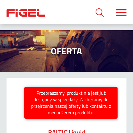
OFERTA
Przepraszamy, produkt nie jest już
dostępny w sprzedaży. Zachęcamy do
przejrzenia naszej oferty lub kontaktu z
menadżerem produktu.
BALTIC Liquid