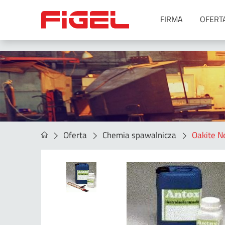
FIRMA
OFERT
Urządzenia do spawania
Metoda MIG/MAG
Metoda MMA
Metoda SAW
Metoda TIG
Metoda TIG oraz MIG/MAG –
Oferta
Chemia spawalnicza
Oakite N
spawanie orbitalne
Symulatory spawania
Spawanie laserowe
Akcesoria
Agregaty spawalnicze