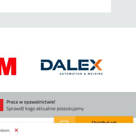
Praca w spawalnictwie!
Sprawdź kogo aktualnie poszukujemy
Chciałbyś coś
połączyć lub przeciąć?
nikom.