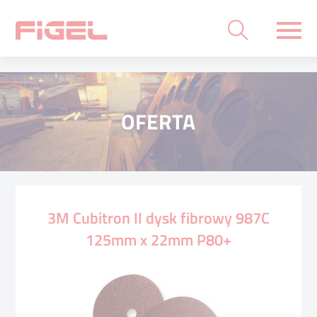
OFERTA
3M Cubitron II dysk fibrowy 987C
125mm x 22mm P80+