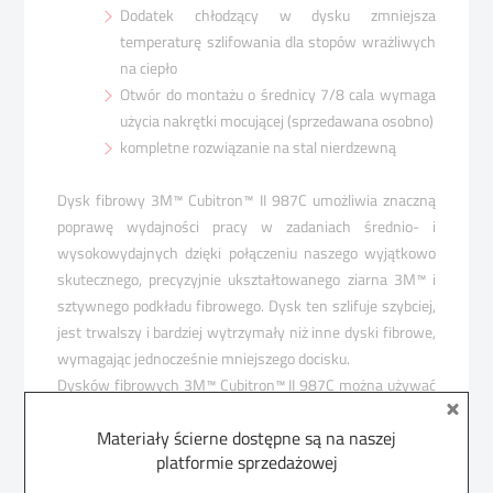
Dodatek chłodzący w dysku zmniejsza
temperaturę szlifowania dla stopów wrażliwych
na ciepło
Otwór do montażu o średnicy 7/8 cala wymaga
użycia nakrętki mocującej (sprzedawana osobno)
kompletne rozwiązanie na stal nierdzewną
Dysk fibrowy 3M™ Cubitron™ II 987C umożliwia znaczną
poprawę wydajności pracy w zadaniach średnio- i
wysokowydajnych dzięki połączeniu naszego wyjątkowo
skutecznego, precyzyjnie ukształtowanego ziarna 3M™ i
sztywnego podkładu fibrowego. Dysk ten szlifuje szybciej,
jest trwalszy i bardziej wytrzymały niż inne dyski fibrowe,
wymagając jednocześnie mniejszego docisku.
Dysków fibrowych 3M™ Cubitron™ II 987C można używać
na prawie wszystkich powierzchniach metalowych.
Materiały ścierne dostępne są na naszej
Najlepiej sprawdzają się przy stali nierdzewnej i innych
platformie sprzedażowej
stopach niklu. Doskonale nadają się do usuwania spawów,
fazowania oraz usuwania zendry i defektów powierzchni.