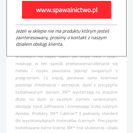
Dzięki temu, że precyzyjnie kształtowane ziarno 3M™
www.spawalnictwo.pl
umożliwia wyjątkowo szybkie szlifowanie przy mniejszym
docisku, użytkownicy mogą wykonywać zadania szybciej i
przy mniejszym zmęczeniu. Dodatek chłodzący powoduje,
Jeżeli w sklepie nie ma produktu którym jesteś
że dyski te są doskonałe do stosowania na wszystkich
zainteresowany, prosimy o kontakt z naszym
rodzajach metali – pomaga on utrzymać dysk w niższej
działem obsługi klienta.
temperaturze na stali nierdzewnej oraz metalach
wrażliwych na ciepło, takich jak stopy niklu i tytan,
redukując w ten sposób przebarwienia/utlenianie się
metalu i ryzyko powstania pęknięć związanych z
przegrzaniem. Co więcej, ponieważ samo ścierniwo
pozostaje chłodniejsze i ostrzejsze, dyski z precyzyjnie
kształtowanym ziarnem 3M™ wystarczają na znacznie
dłużej niż dyski ze zwykłym ziarnem ceramicznym,
obniżając koszt szlifowania i zmniejszając liczbę zużytych
dysków. Produkty 3M™ Cubitron™ II podniosły standard
dla wysokowydajnych materiałów ściernych. Precyzyjnie
kształtowane ziarno ścierne 3M™ tnie skuteczniej i działa