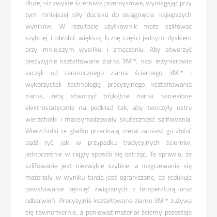
dłużej niż zwykłe ścierniwa przemysłowe, wymagając przy
tym mniejszej siły docisku do osiągnięcia najlepszych
wyników. W rezultacie użytkownik może szlifować
szybciej i obrobić większą liczbę części jednym dyskiem
przy mniejszym wysiłku i zmęczeniu. Aby stworzyć
precyzyjnie kształtowane ziarna 3M™, nasi inżynierowie
zaczęli od ceramicznego ziarna ściernego 3M™ i
wykorzystali technologię precyzyjnego kształtowania
ziarna, żeby stworzyć trójkątne ziarna naniesione
elektrostatycznie na podkład tak, aby tworzyły ostre
wierzchołki i maksymalizowały skuteczność szlifowania.
Wierzchołki te gładko przecinają metal zamiast go żłobić
bądź ryć, jak w przypadku tradycyjnych ścierniw,
jednocześnie w ciągły sposób się ostrząc. To sprawia, że
szlifowanie jest niezwykle szybkie, a rozgrzewanie się
materiały w wyniku tarcia jest ograniczone, co redukuje
powstawanie pęknięć związanych z temperaturą oraz
odbarwień. Precyzyjnie kształtowane ziarno 3M™ zużywa
się równomiernie, a ponieważ materiał ścierny pozostaje