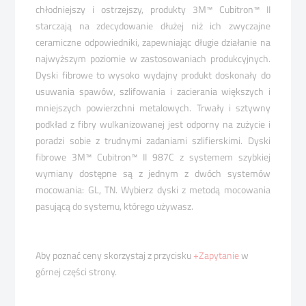
chłodniejszy i ostrzejszy, produkty 3M™ Cubitron™ II
starczają na zdecydowanie dłużej niż ich zwyczajne
ceramiczne odpowiedniki, zapewniając długie działanie na
najwyższym poziomie w zastosowaniach produkcyjnych.
Dyski fibrowe to wysoko wydajny produkt doskonały do
usuwania spawów, szlifowania i zacierania większych i
mniejszych powierzchni metalowych. Trwały i sztywny
podkład z fibry wulkanizowanej jest odporny na zużycie i
poradzi sobie z trudnymi zadaniami szlifierskimi. Dyski
fibrowe 3M™ Cubitron™ II 987C z systemem szybkiej
wymiany dostępne są z jednym z dwóch systemów
mocowania: GL, TN. Wybierz dyski z metodą mocowania
pasującą do systemu, którego używasz.
Aby poznać ceny skorzystaj z przycisku
+Zapytanie
w
górnej części strony.