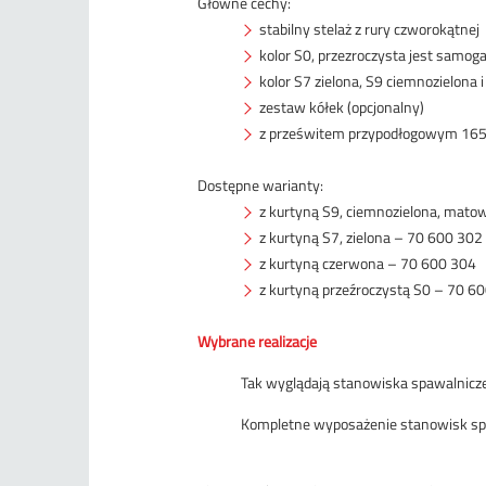
Główne cechy:
stabilny stelaż z rury czworokątnej
kolor S0, przezroczysta jest samoga
kolor S7 zielona, S9 ciemnozielona
zestaw kółek (opcjonalny)
z prześwitem przypodłogowym 1
Dostępne warianty:
z kurtyną S9, ciemnozielona, mato
z kurtyną S7, zielona – 70 600 302
z kurtyną czerwona – 70 600 304
z kurtyną przeźroczystą S0 – 70 6
Wybrane realizacje
Tak wyglądają stanowiska spawalnicz
Kompletne wyposażenie stanowisk sp