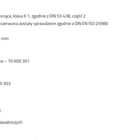
snąca, klasa K 1, zgodnie z DIN 53 438, część 2
 i czerwona zostały sprawdzone zgodnie z DIN EN ISO 25980
65 mm
wa – 70 600 301
00 303
e
awalniczych