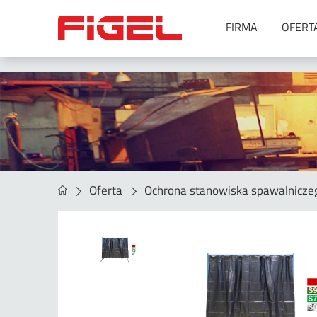
FIRMA
OFERT
Urządzenia do spawania
Metoda MIG/MAG
Metoda MMA
Metoda SAW
Metoda TIG
Metoda TIG oraz MIG/MAG –
Oferta
Ochrona stanowiska spawalnicze
spawanie orbitalne
Symulatory spawania
Spawanie laserowe
Akcesoria
Agregaty spawalnicze