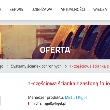
A
SERWIS
DZIERŻAWA
AKTUALNOŚCI
WIEDZA
Materiały spawalnicze
Druty lite do spawania MIG/MAG
Druty rdzeniowe
OFERTA
Materiały do lutowania
Elektrody otulone do spawania
ręcznego (MMA)
go
Systemy ścianek ochronnych
1-częściowa ścianka z
Materiały do napawania
Materiały do spawania pod
topnikiem (SAW)
1-częściowa ścianka z zasłoną foli
Podkładki ceramiczne
Pręty do spawania gazowego
Menadżer produktu:
Michał Figel
Pręty do spawania TIG
michal.figel@figel.pl
Elektrody węglowe