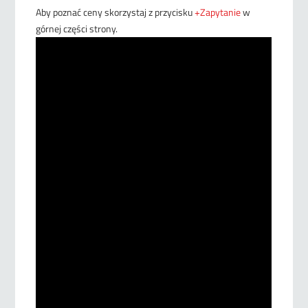
Aby poznać ceny skorzystaj z przycisku
+Zapytanie
w
górnej części strony.