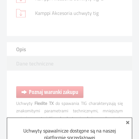
Kamppi Akcesoria uchwyty tig
Opis
Dane techniczne
Poznaj warunki zakupu
Uchwyty
Flexlite TX
do spawania TIG charakteryzują się
znakomitymi parametrami technicznymi, mniejszym
zużyciem materiałów eksploatacyjnych i wygodą użycia.
Trwałe tworzywo silikonowe gwarantuje pewny chwyt, a
Uchwyty spawalnicze dostępne są na naszej
innowacyjna konstrukcja rękojeści uchwytu zmniejsza
platformie sprzedażowej