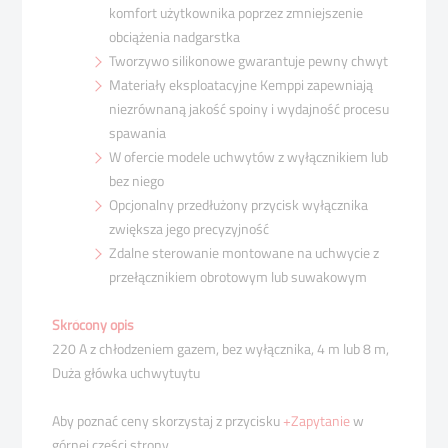
komfort użytkownika poprzez zmniejszenie
obciążenia nadgarstka
Tworzywo silikonowe gwarantuje pewny chwyt
Materiały eksploatacyjne Kemppi zapewniają
niezrównaną jakość spoiny i wydajność procesu
spawania
W ofercie modele uchwytów z wyłącznikiem lub
bez niego
Opcjonalny przedłużony przycisk wyłącznika
zwiększa jego precyzyjność
Zdalne sterowanie montowane na uchwycie z
przełącznikiem obrotowym lub suwakowym
Skrócony opis
220 A z chłodzeniem gazem, bez wyłącznika, 4 m lub 8 m,
Duża główka uchwytuytu
Aby poznać ceny skorzystaj z przycisku
+Zapytanie
w
górnej części strony.