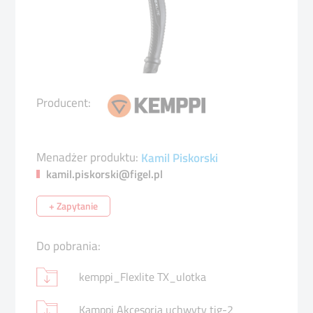
Producent:
Menadżer produktu:
Kamil Piskorski
kamil.piskorski@figel.pl
+ Zapytanie
Do pobrania:
kemppi_Flexlite TX_ulotka
Kamppi Akcesoria uchwyty tig-2