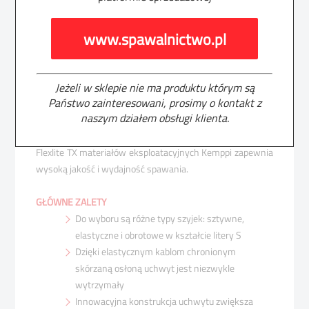
obciążenie nadgarstka, co pozwala skupić się na uzyskaniu
idealnej spoiny nawet w przypadku najtrudniejszych
www.spawalnictwo.pl
zadań.
Uchwyty FlexLite TX do spawania TIG są oferowane w
wielu wariantach mocy i długości oraz z różnymi rodzajami
szyjek w modelach chłodzonych gazem i cieczą. Dzięki
Jeżeli w sklepie nie ma produktu którym są
Państwo zainteresowani, prosimy o kontakt z
zdalnemu sterowaniu zamontowanemu na uchwycie
naszym działem obsługi klienta.
spawacz może regulować prąd spawania na odległość —
precyzyjnie i bezzwłocznie. Stosowanie wraz z uchwytem
Flexlite TX materiałów eksploatacyjnych Kemppi zapewnia
wysoką jakość i wydajność spawania.
GŁÓWNE ZALETY
Do wyboru są różne typy szyjek: sztywne,
elastyczne i obrotowe w kształcie litery S
Dzięki elastycznym kablom chronionym
skórzaną osłoną uchwyt jest niezwykle
wytrzymały
Innowacyjna konstrukcja uchwytu zwiększa