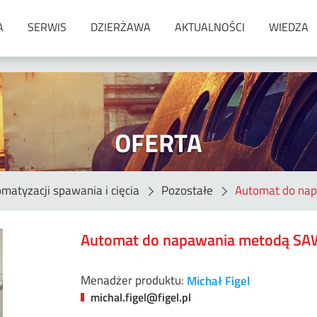
A
SERWIS
DZIERŻAWA
AKTUALNOŚCI
WIEDZA
Materiały spawalnicze
Druty lite do spawania MIG/MAG
Druty rdzeniowe
OFERTA
Materiały do lutowania
Elektrody otulone do spawania
ręcznego (MMA)
matyzacji spawania i cięcia
Pozostałe
Automat do na
Materiały do napawania
Materiały do spawania pod
topnikiem (SAW)
Automat do napawania metodą SA
Podkładki ceramiczne
Pręty do spawania gazowego
Menadżer produktu:
Michał Figel
Pręty do spawania TIG
michal.figel@figel.pl
Elektrody węglowe