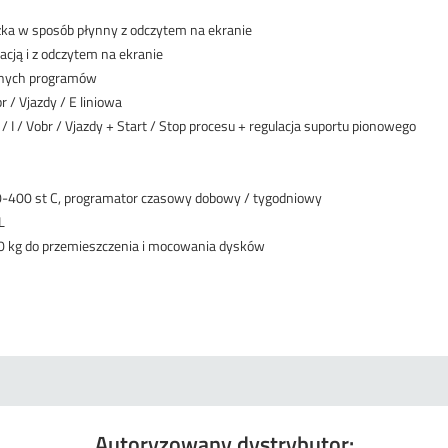
zka w sposób płynny z odczytem na ekranie
cją i z odczytem na ekranie
lnych programów
r / Vjazdy / E liniowa
/ I / Vobr / Vjazdy + Start / Stop procesu + regulacja suportu pionowego
0-400 st C, programator czasowy dobowy / tygodniowy
L
0 kg do przemieszczenia i mocowania dysków
Autoryzowany dystrybutor: