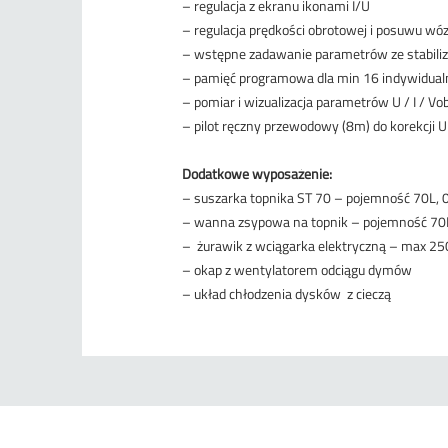
– regulacja z ekranu ikonami I/U
– regulacja prędkości obrotowej i posuwu wó
– wstępne zadawanie parametrów ze stabiliza
– pamięć programowa dla min 16 indywidua
– pomiar i wizualizacja parametrów U / I / Vob
– pilot ręczny przewodowy (8m) do korekcji U 
Dodatkowe wyposażenie:
– suszarka topnika ST 70 – pojemność 70L, 
– wanna zsypowa na topnik – pojemność 70
– żurawik z wciągarka elektryczną – max 25
– okap z wentylatorem odciągu dymów
– układ chłodzenia dysków z cieczą