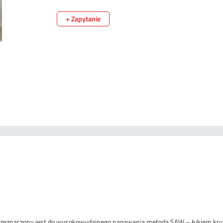
+ Zapytanie
przeznaczony jest do wysokowydajnego napawania metodą SAW – łukiem kr