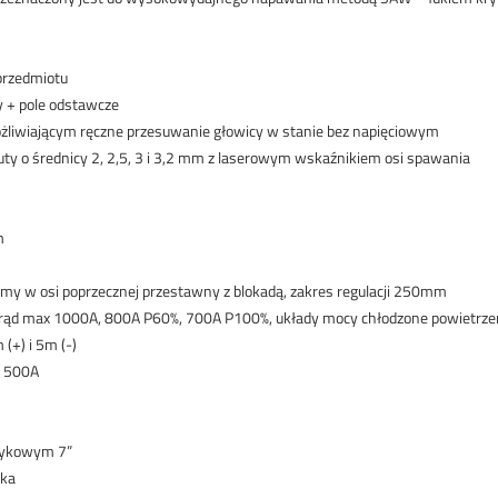
przedmiotu
 + pole odstawcze
żliwiającym ręczne przesuwanie głowicy w stanie bez napięciowym
ty o średnicy 2, 2,5, 3 i 3,2 mm z laserowym wskaźnikiem osi spawania
m
y w osi poprzecznej przestawny z blokadą, zakres regulacji 250mm
, prąd max 1000A, 800A P60%, 700A P100%, układy mocy chłodzone powietrz
+) i 5m (-)
x 500A
tykowym 7”
zka