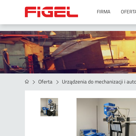
FIRMA
OFERT
Urządzenia do spawania
Metoda MIG/MAG
Metoda MMA
Metoda SAW
Metoda TIG
Metoda TIG oraz MIG/MAG –
Oferta
Urządzenia do mechanizacji i auto
spawanie orbitalne
Symulatory spawania
Spawanie laserowe
Akcesoria
Agregaty spawalnicze