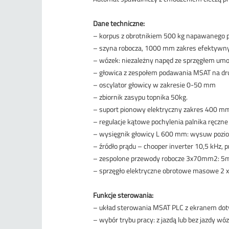
Dane techniczne:
– korpus z obrotnikiem 500 kg napawanego 
– szyna robocza, 1000 mm zakres efektywny
– wózek: niezależny napęd ze sprzęgłem umo
– głowica z zespołem podawania MSAT na dru
– oscylator głowicy w zakresie 0-50 mm
– zbiornik zasypu topnika 50kg.
– suport pionowy elektryczny zakres 400 m
– regulacje kątowe pochylenia palnika ręczne
– wysięgnik głowicy L 600 mm: wysuw poziom
– źródło prądu – chooper inverter 10,5 kHz
– zespolone przewody robocze 3x70mm2: 5m (
– sprzęgło elektryczne obrotowe masowe 2 
Funkcje sterowania:
– układ sterowania MSAT PLC z ekranem do
– wybór trybu pracy: z jazdą lub bez jazdy wó