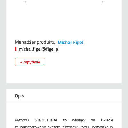
Menadżer produktu:
Michał Figel
michal.figel@figel.pl
+ Zapytanie
Opis
PythonX STRUCTURAL to wiodący na świecie
zautomatyzowany system plazmowy typu „wszystko w