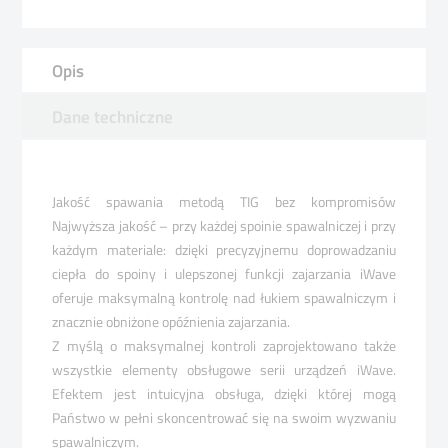
Opis
Dane techniczne
Jakość spawania metodą
TIG bez kompromisów
Najwyższa jakość – przy każdej spoinie
spawalniczej i przy
każdym materiale:
dzięki precyzyjnemu doprowadzaniu
ciepła do spoiny i ulepszonej funkcji
zajarzania iWave
oferuje maksymalną
kontrolę nad łukiem spawalniczym i
znacznie obniżone opóźnienia zajarzania.
Z myślą o maksymalnej kontroli
zaprojektow
ano także
wszystkie
elementy obsługowe serii urządzeń
iWave.
Efektem jest intuicyjna obsługa,
dzięki której mogą
Państwo w pełni
skoncentrowa
ć się na swoim wyzwaniu
spawalniczym.