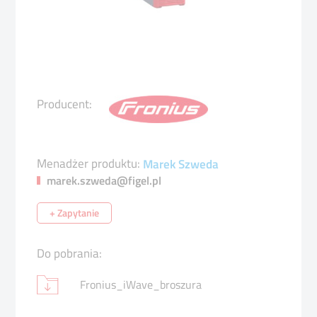
Producent:
Menadżer produktu:
Marek Szweda
marek.szweda@figel.pl
+ Zapytanie
Do pobrania:
Fronius_iWave_broszura