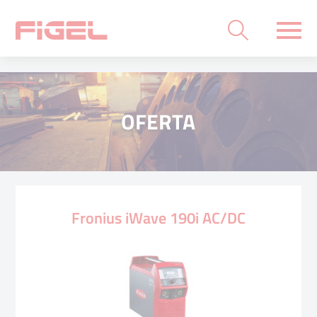
OFERTA
Fronius iWave 190i AC/DC