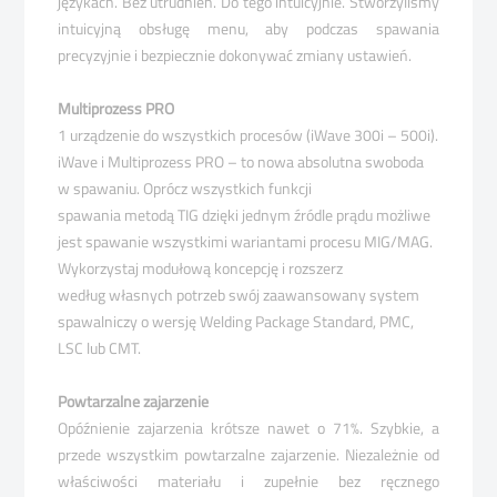
językach.
Bez utrudnień. Do tego intuicyjnie. Stworzyliśmy
intuicyjną obsługę menu, aby podczas spawania
precyzyjnie i bezpiecznie dokonywać zmiany ustawień.
Multiprozess
PRO
1 urządzenie do wszystkich procesów (iWave 300i – 500i).
iWave i Multiprozess PRO – to nowa absolutna
swoboda
w spawaniu. Oprócz wszystkich funkcji
spawania metodą TIG dzięki jednym źródle prądu
możliwe
jest spawanie wszystkimi wariantami procesu
MIG/MAG.
Wykorzystaj modułową koncepcję i rozszerz
według własnych potrzeb swój zaawansowany system
spawalniczy o wersję Welding Package Standard, PMC,
LSC lub CMT.
Powtarzalne
zajarzenie
Opóźnienie zajarzenia krótsze nawet o 71%.
Szybkie, a
przede wszystkim powtarzalne zajarzenie.
Niezależnie od
właściwości materiału i zupełnie bez
ręcznego