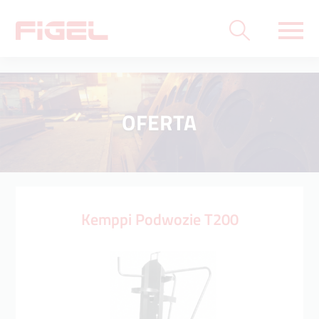
OFERTA
Kemppi Podwozie T200