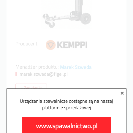
Producent:
Menadżer produktu:
Marek Szweda
marek.szweda@figel.pl
+ Zapytanie
Urządzenia spawalnicze dostępne są na naszej
Akcesoria do urządzeń dostępne są na naszej
platformie sprzedażowej
platformie sprzedażowej
Opis
www.spawalnictwo.pl
www.spawalnictwo.pl