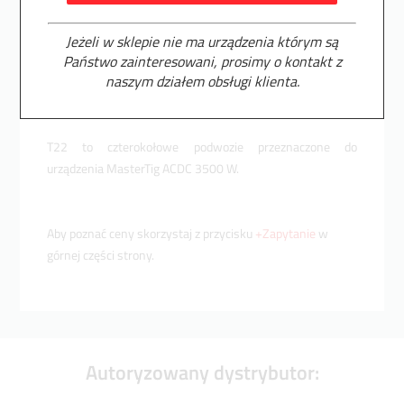
Dane techniczne
Jeżeli w sklepie nie ma produktu którym jesteś
Jeżeli w sklepie nie ma urządzenia którym są
zainteresowany, prosimy o kontakt z naszym
Państwo zainteresowani, prosimy o kontakt z
działem obsługi klienta.
naszym działem obsługi klienta.
Poznaj warunki zakupu
T22 to czterokołowe podwozie przeznaczone do
urządzenia MasterTig ACDC 3500 W.
Aby poznać ceny skorzystaj z przycisku
+Zapytanie
w
górnej części strony.
Autoryzowany dystrybutor: