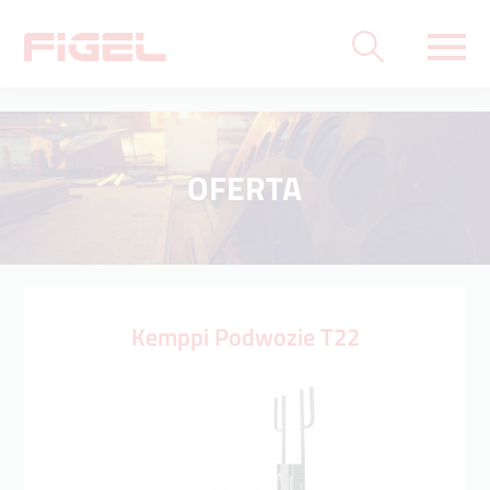
OFERTA
Kemppi Podwozie T22