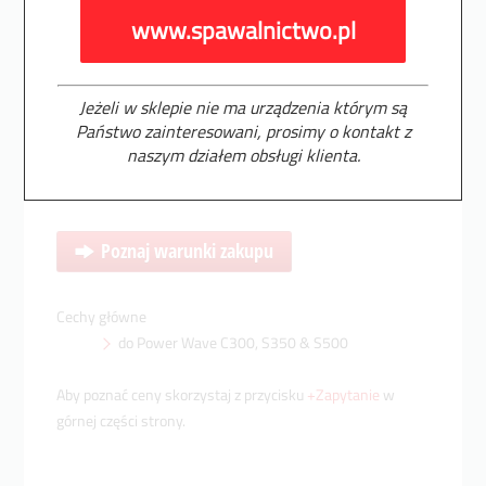
www.spawalnictwo.pl
www.spawalnictwo.pl
Opis
Jeżeli w sklepie nie ma produktu którym jesteś
Jeżeli w sklepie nie ma urządzenia którym są
zainteresowany, prosimy o kontakt z naszym
Państwo zainteresowani, prosimy o kontakt z
Dane techniczne
działem obsługi klienta.
naszym działem obsługi klienta.
Poznaj warunki zakupu
Cechy główne
do Power Wave C300, S350 & S500
Aby poznać ceny skorzystaj z przycisku
+Zapytanie
w
górnej części strony.