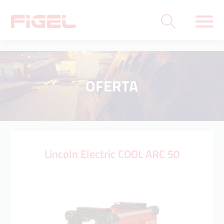
OFERTA
Lincoln Electric COOL ARC 50