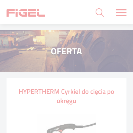
OFERTA
HYPERTHERM Cyrkiel do cięcia po
okręgu