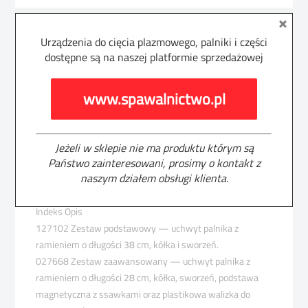
Dane techniczne
Urządzenia do cięcia plazmowego, palniki i części
dostępne są na naszej platformie sprzedażowej
Poznaj warunki zakupu
www.spawalnictwo.pl
Cyrkiel do cięcia po okręgu
Szybkie i łatwe ustawienie do cięcia dokładnych okręgów o
Jeżeli w sklepie nie ma produktu którym są
Państwo zainteresowani, prosimy o kontakt z
średnicy do 70 cm. Opcjonalnie używane jako ograniczniki
naszym działem obsługi klienta.
zbliżenia przy ukosowaniu i cięciu prostym.
Indeks Opis
127102 Zestaw podstawowy — uchwyt palnika z
ramieniem o długości 38 cm, kółka i sworzeń.
027668 Zestaw zaawansowany — uchwyt palnika z
ramieniem o długości 28 cm, kółka, sworzeń, podstawa
magnetyczna z ssawkami oraz plastikowa walizka do