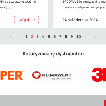
e GX są stworzone właśnie
ERGOPLUS to innowacyjne rozwi
ie [...]
Zwiększ wydajność swojej pra
24 października 2024
Więcej
1
2
3
4
5
6
7
8
9
10
Autoryzowany dystrybutor: