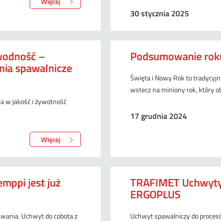
Więcej
30 stycznia 2025
awodność –
Podsumowanie roku
nia spawalnicze
Święta i Nowy Rok to tradycyj
wstecz na miniony rok, który ob
a w jakość i żywotność
17 grudnia 2024
Więcej
mppi jest już
TRAFIMET Uchwyty
ERGOPLUS
awania. Uchwyt do cobota z
Uchwyt spawalniczy do proce