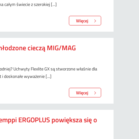
całym świecie z szerokiej [...]
Więcej
hłodzone cieczą MIG/MAG
odniej? Uchwyty Flexlite GX są stworzone właśnie dla
t i doskonałe wyważenie [...]
Więcej
mppi ERGOPLUS powiększa się o