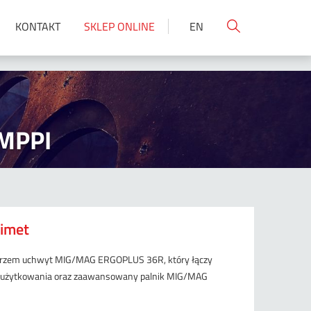
KONTAKT
SKLEP ONLINE
EN
wyczyść
Uchwyty spawalnicze
Urządzenia
plazmowe
Metoda MIG/MAG
System
Metoda TIG
MPPI
Syste
Elektrody wolframowe
zmech
Palniki
Akceso
imet
trzem uchwyt MIG/MAG ERGOPLUS 36R, który łączy
 użytkowania oraz zaawansowany palnik MIG/MAG