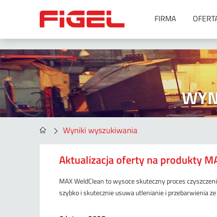
FIRMA
OFERT
Urządzenia do spawania
Metoda MIG/MAG
Metoda MMA
WYN
Metoda SAW
Metoda TIG
Metoda TIG oraz MIG/MAG –
Wyniki wyszukiwania
spawanie orbitalne
Symulatory spawania
Aktualizacja oferty na produkty
Spawanie laserowe
Akcesoria
MAX WeldClean to wysoce skuteczny proces czyszczenia 
Agregaty spawalnicze
szybko i skutecznie usuwa utlenianie i przebarwienia ze s