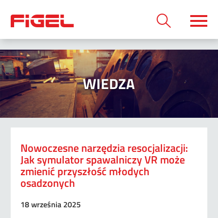
WIEDZA
Nowoczesne narzędzia resocjalizacji:
Jak symulator spawalniczy VR może
zmienić przyszłość młodych
osadzonych
18 września 2025