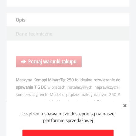
Opis
Dane techniczne
Poznaj warunki zakupu
Maszyna Kemppi MinarcTig 250 to idealne rozwiązanie do
spawania TIG DC
w pracach instalacyjnych, naprawczych i
konserwacyjnych. Model o prądzie maksymalnym 250 A
zapewnia wysoką jakość spoin, a jego niewielkie rozmiary
i masa stanowią istotną zaletę podczas prac
Urządzenia spawalnicze dostępne są na naszej
wymagających częstego przemieszczania.
platformie sprzedażowej
MinarcTig 250 to urządzenie dwuprocesowe
, zapewniające
doskonałe wyniki spawania zarówno metodą TIG DC, jak