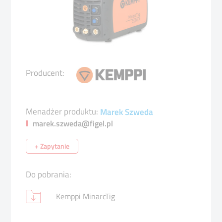
Producent:
Menadżer produktu:
Marek Szweda
marek.szweda@figel.pl
+ Zapytanie
Do pobrania:
Kemppi MinarcTig