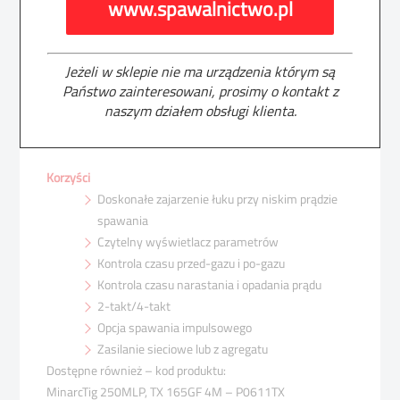
www.spawalnictwo.pl
i MMA. Poza modelem 250 dostępny jest także model 250
MLP wyposażony w specjalne funkcje, takie jak Minilog i
spawanie prądem impulsowym. Wysoki współczynnik
pracy 35% i niewielka masa połączone z wysoką
Jeżeli w sklepie nie ma urządzenia którym są
Państwo zainteresowani, prosimy o kontakt z
sprawnością i doskonałą kontrolą nad zajarzeniem przy
naszym działem obsługi klienta.
niskim prądzie oznaczają lepszą jakość spawania TIG
w sytuacjach wymagających precyzji.
Korzyści
Doskonałe zajarzenie łuku przy niskim prądzie
spawania
Czytelny wyświetlacz parametrów
Kontrola czasu przed-gazu i po-gazu
Kontrola czasu narastania i opadania prądu
2-takt/4-takt
Opcja spawania impulsowego
Zasilanie sieciowe lub z agregatu
Dostępne również – kod produktu:
MinarcTig 250MLP, TX 165GF 4M – P0611TX