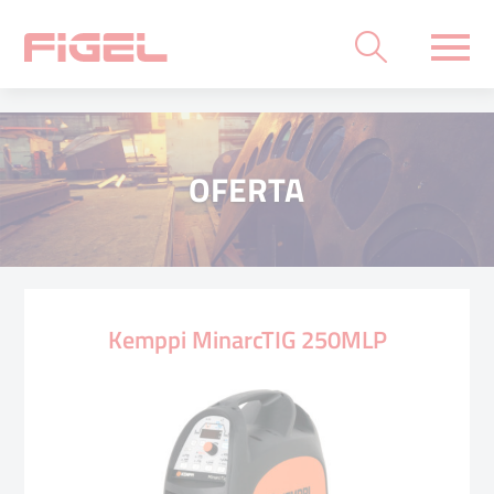
OFERTA
Kemppi MinarcTIG 250MLP