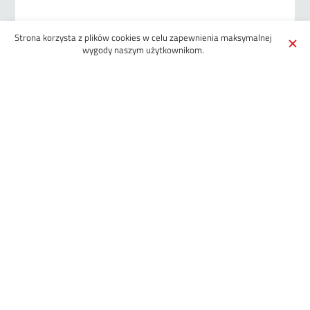
Strona korzysta z plików cookies w celu zapewnienia maksymalnej
What would you like to join/cut?
wygody naszym użytkownikom.