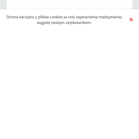
Strona korzysta z plików cookies w celu zapewnienia maksymalnej
What would you like to join/cut?
wygody naszym użytkownikom.