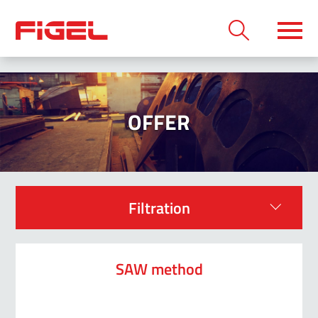
OFFER
Filtration
SAW method