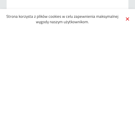
Strona korzysta z plików cookies w celu zapewnienia maksymalnej
What would you like to join/cut?
wygody naszym użytkownikom.