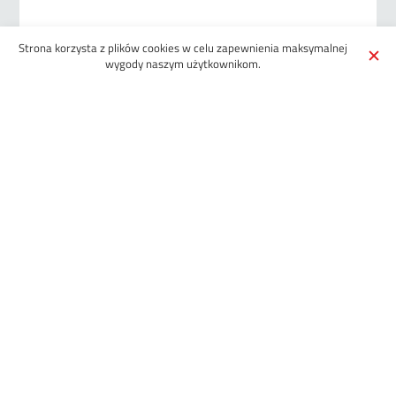
Strona korzysta z plików cookies w celu zapewnienia maksymalnej
What would you like to join/cut?
wygody naszym użytkownikom.