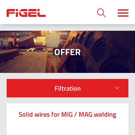
OFFER
Filtration
Solid wires for MIG / MAG welding