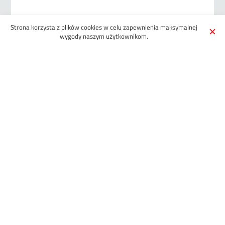
Strona korzysta z plików cookies w celu zapewnienia maksymalnej
What would you like to join/cut?
wygody naszym użytkownikom.